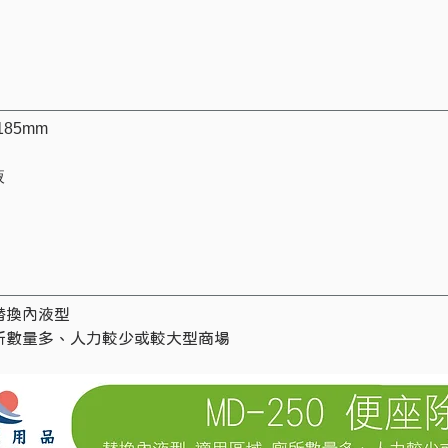
185mm
液
替換內液型
所數量多、人力較少或較大型商場