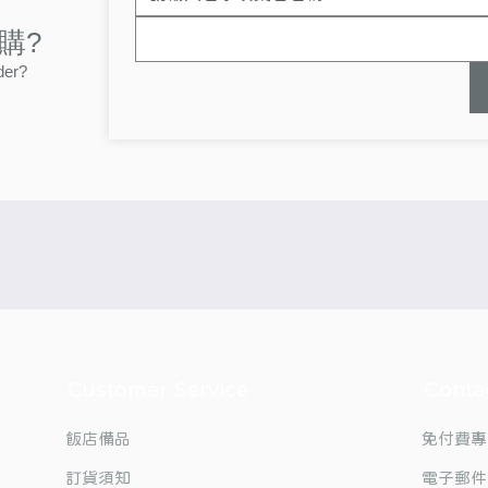
購?
der?
Customer Service
Conta
飯店備品
免付費專
訂貨須知
電子郵件