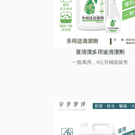
喜清潔多用途清潔劑
一瓶萬用，4公升桶裝販售