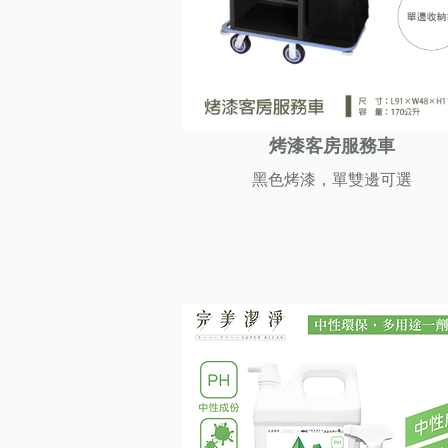
烤漆客房服務車
黑色烤漆，單雙邊可選