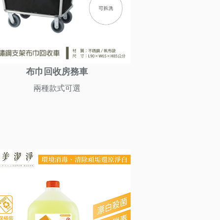
布巾回收房務車
兩種款式可選