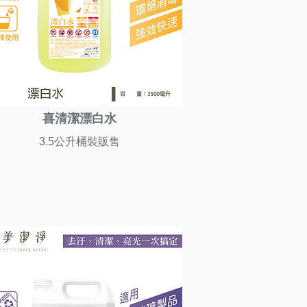
喜清潔漂白水
3.5公升桶裝販售