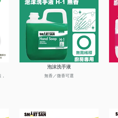
泡沫洗手液
裝，
無香／微香可選