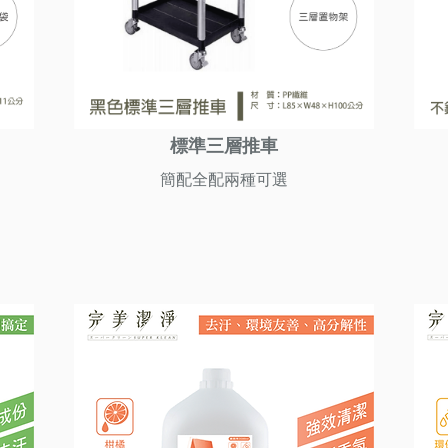
標準三層推車
簡配全配兩種可選