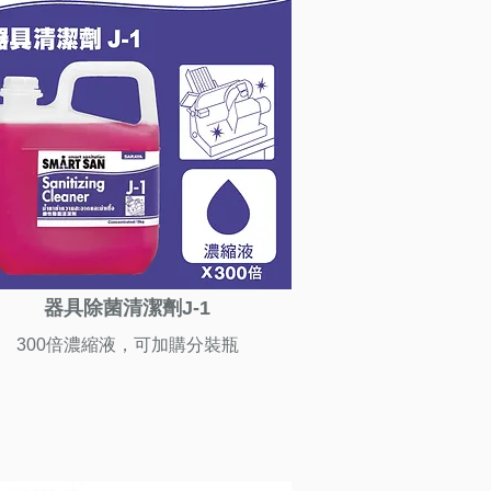
器具除菌清潔劑J-1
300倍濃縮液，可加購分裝瓶