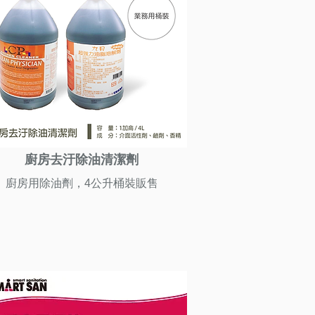
廚房去汙除油清潔劑
廚房用除油劑，4公升桶裝販售