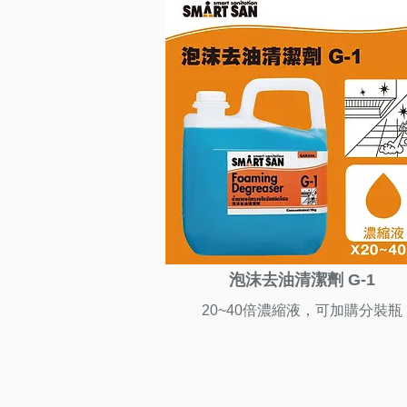
泡沫去油清潔劑 G-1
20~40倍濃縮液，可加購分裝瓶