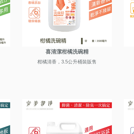
喜清潔柑橘洗碗精
柑橘清香，3.5公升桶裝販售