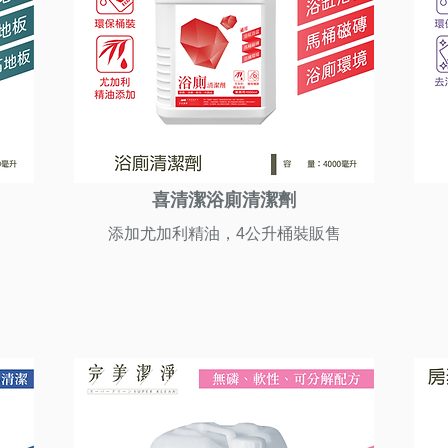
喜清潔浴廁清潔劑
售
添加尤加利精油，4公升桶裝販售