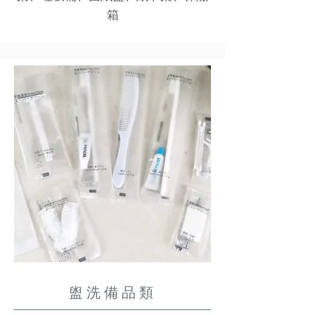
箱
盥洗備品類