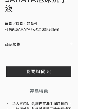
液
無香／微香，弱鹼性
可搭配SARAYA各款泡沫給皂設備
商品規格
重量：5kg
規格：無香／微香，弱鹼性
※需搭配泡沫瓶使用
可箱購/3桶入
我要詢價
產品特色
加入抗菌功能,讓你在洗手同時抗菌。 
以棕櫚油製成,保護雙手同時對環境不