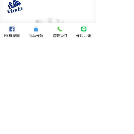
FB粉絲團
商品分類
聯繫我們
分店LINE
維
維
達
達
抽
小
取
捲
柔
筒
拭
衛
紙
生
巾
紙
About Us