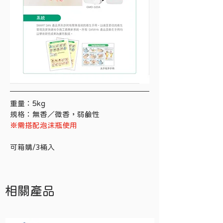
重量：5kg
規格：無香／微香，弱鹼性
※需搭配泡沫瓶使用
可箱購/3桶入
相關產品