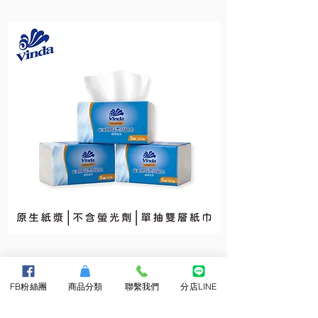
維
維
達
達
抽
小
取
捲
柔
筒
FB粉絲團
商品分類
聯繫我們
分店LINE
拭
衛
紙
生
巾
紙