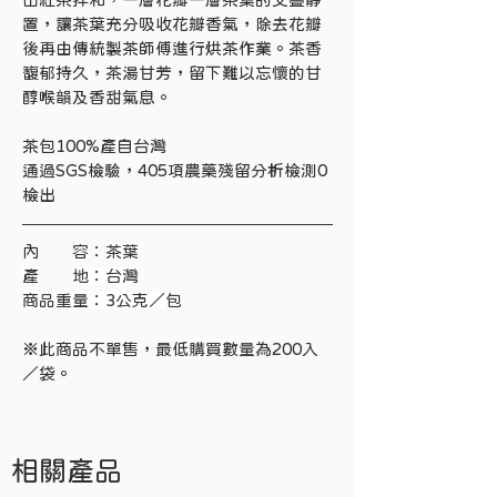
置，讓茶葉充分吸收花瓣香氣，除去花瓣
後再由傳統製茶師傅進行烘茶作業。茶香
馥郁持久，茶湯甘芳，留下難以忘懷的甘
醇喉韻及香甜氣息。
茶包100%產自台灣
通過SGS檢驗，405項農藥殘留分析檢測0
檢出
內　　容：
茶葉
產
地：台灣
商品重量：3公克／包
※此商品不單售，最低購買數量為200入
／袋。
相關產品