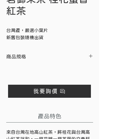
紅茶
台灣產，嚴選小葉片
新舊包裝隨機出貨
商品規格
內容物
產地
商品重量
茶葉
台灣
3 公克／包
我要詢價
※ 此商品不單售，最低購買數量為
200 入／袋。
產品特色
來自台灣在地高山紅茶，將桂花與台灣高
山紅茶拌和，一層花瓣一層茶葉的交疊靜