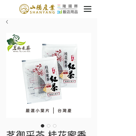
茗御采茶 桂花蜜香