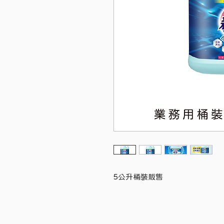
5公升桶裝販售