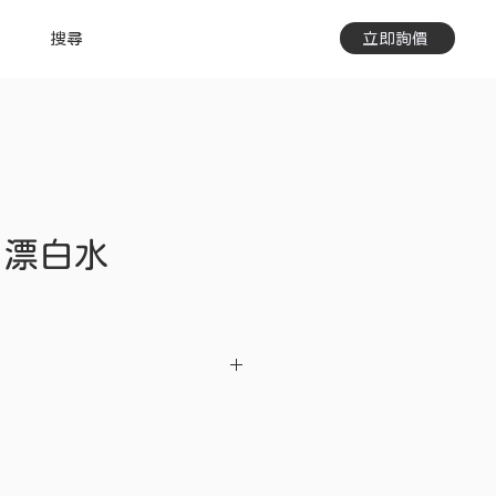
搜尋
立即詢價
 漂白水
／3入