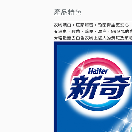
產品特色
衣物漂白，居家消毒，殺菌衛生更安心
★消毒、殺菌、除臭、漂白，99.9 
★輕鬆漂去白色衣物上惱人的黃斑及頑