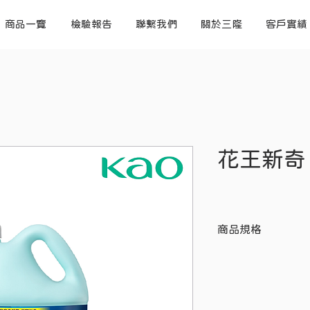
商品一覽
檢驗報告
聯繫我們
關於三隆
客戶實績
花王新奇
商品規格
成 分：次氯酸鈉
容 量：5公升
單桶販售，可箱購