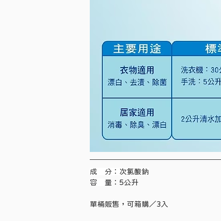
成　分：次氯酸鈉
容
量：5公升
單桶販售，可箱購／3入