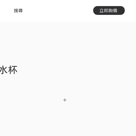
搜尋
立即詢價
水杯
說明
美耐皿