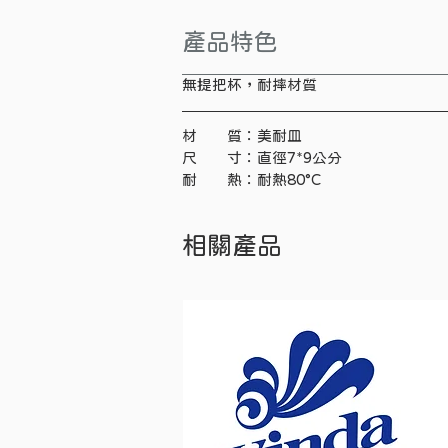
產品特色
無提把杯，耐摔材質
材　　質：美耐皿
尺　　寸：直徑7*9公分
耐　　熱：耐熱80°C
相關產品