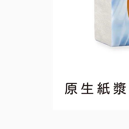
維
達
抽
取
柔