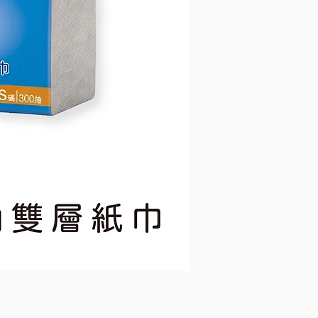
維
達
小
捲
筒