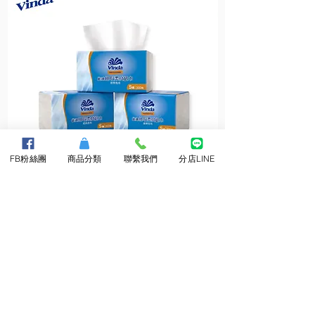
FB粉絲團
商品分類
聯繫我們
分店LINE
維
維
達
達
抽
小
取
捲
柔
筒
拭
衛
紙
生
巾
紙
About Us
​關於三隆