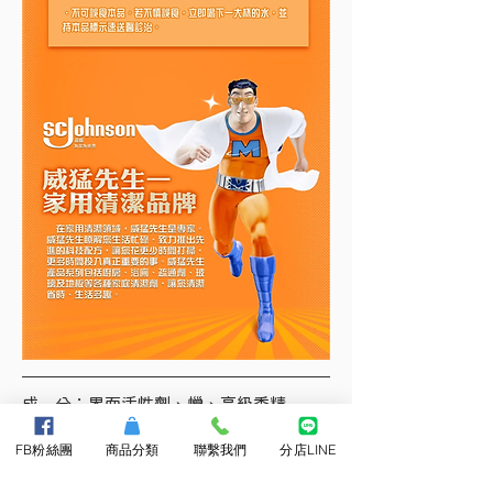
成　分：界面活性劑、蠟、高級香精
容　量：2公升
FB粉絲團
商品分類
聯繫我們
分店LINE
單桶販售，可箱購