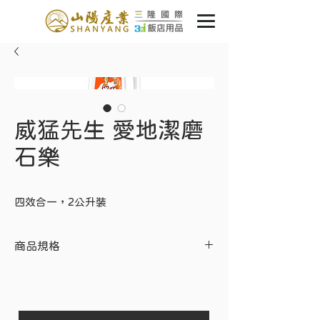
威猛先生 愛地潔磨
石樂
四效合一，2公升裝
商品規格
成 分：界面活性劑、蠟、高級香精
容 量：2公升
單桶販售，可箱購