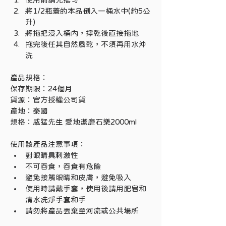
將1/2瓶蓋的本品倒入一桶水中(約5公
升)
將拖把浸入桶內，擰乾後直接拖地
拖完後任其自然風乾，不須再用水沖
洗
產品規格：
保存期限：24個月
貨源：官方授權公司貨
產地：泰國
規格：威猛先生 愛地潔磨石樂2000ml
使用該產品注意事項：
對眼睛具刺激性 
不可吞食，吞食有危險 
避免接觸眼睛和皮膚，避免吸入 
使用時請戴手套，使用後請用肥皂和
清水洗淨手套和手 
請勿將產品丟棄至河流或公共場所