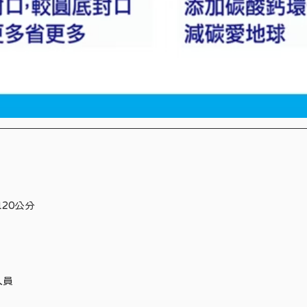
20公分
人員