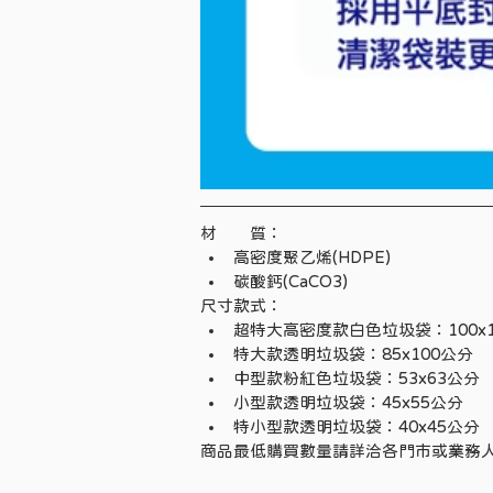
材　　質：
高密度聚乙烯(HDPE)
碳酸鈣(CaCO3)
尺寸款式：
超特大高密度款白色垃圾袋：100x1
特大款透明垃圾袋：85x100公分
中型款粉紅色垃圾袋：53x63公分
小型款透明垃圾袋：45x55公分
特小型款透明垃圾袋：40x45公分
商品最低購買數量請詳洽各門市或業務