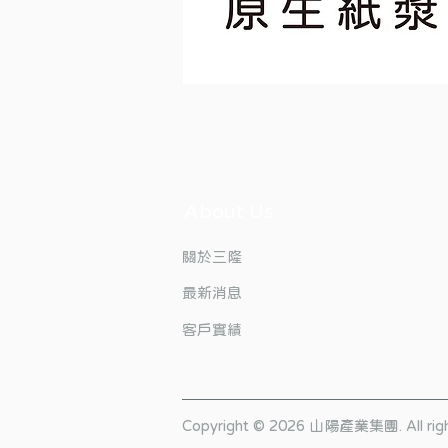
維
達
抽
取
柔
拭
紙
巾
About Us
​關於三隆
最新消息
客戶實績
Copyright © 2026 山陽產業集團. All right