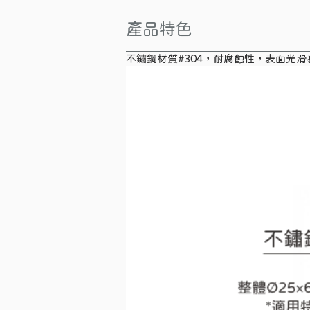
產品特色
不鏽鋼材質#304，耐腐蝕性，表面光