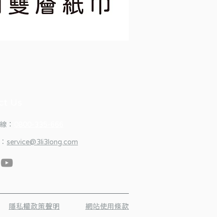
維
達
小
捲
筒
衛
生
紙
ct Us
線：
0800-335-666
：
service@3li3long.com
隱私權政策聲明
網站使用條款