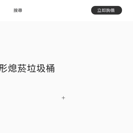
搜尋
立即詢價
形熄菸垃圾桶
規格
不鏽鋼#304