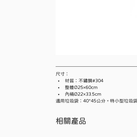
尺寸：
材質：不鏽鋼#304
整體Ø25×60cm
內桶Ø22×33.5cm
適用垃圾袋：40*45公分，特小型垃圾
相關產品