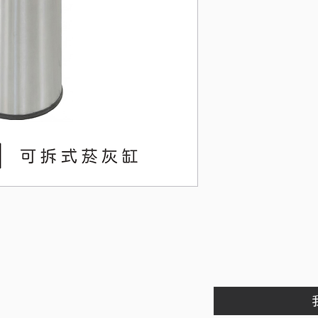
整體尺寸
內桶尺寸
適用垃圾袋：40 ×