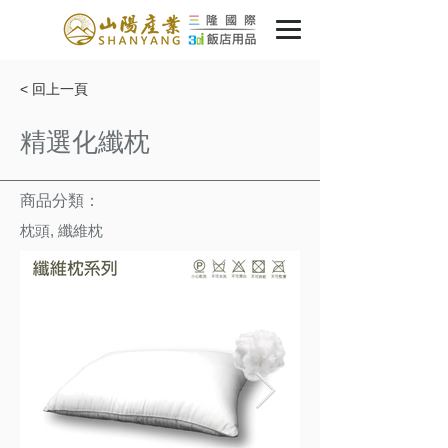
< 回上一頁
精選化纖枕
商品分類：
枕頭, 纖維枕