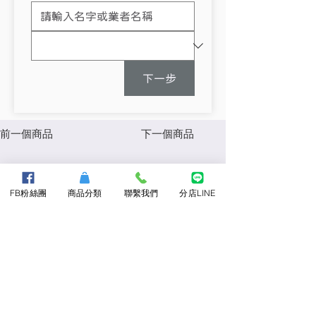
下一步
前一個商品
下一個商品
About Us
FB粉絲團
商品分類
聯繫我們
分店LINE
​關於三隆
最新消息
客戶實績