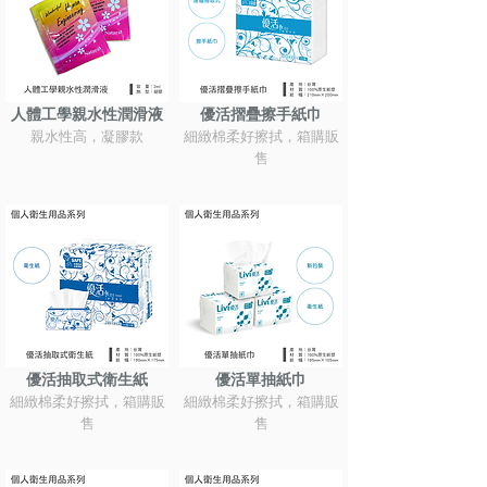
人體工學親水性潤滑液
優活摺疊擦手紙巾
親水性高，凝膠款
細緻棉柔好擦拭，箱購販
售
優活抽取式衛生紙
優活單抽紙巾
細緻棉柔好擦拭，箱購販
細緻棉柔好擦拭，箱購販
售
售