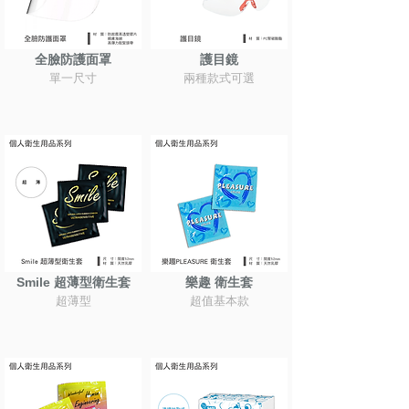
全臉防護面罩
護目鏡
單一尺寸
兩種款式可選
Smile 超薄型衛生套
樂趣 衛生套
超薄型
超值基本款