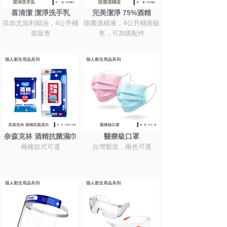
喜清潔 潔淨洗手乳
完美潔淨 75%酒精
添加尤加利精油，4公升桶
除菌酒精液，4公升桶裝販
裝販售
售，可加購配件
奈森克林 酒精抗菌濕巾
醫療級口罩
兩種款式可選
台灣製造，兩色可選