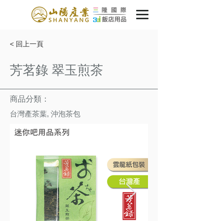
< 回上一頁
芳茗錄 翠玉煎茶
商品分類：
台灣產茶葉, 沖泡茶包