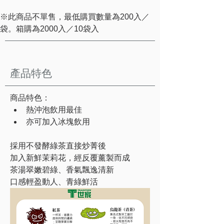
※此商品不單售，最低購買數量為200入／
袋。箱購為2000入／10袋入
產品特色
商品特色：
熱沖泡飲用最佳
亦可加入冰塊飲用
採用不發酵綠茶直接炒菁後
加入新鮮茉莉花，經反覆薰製而成
茶湯翠嫩碧綠、香氣飄逸清新
口感輕盈動人、青綠鮮活