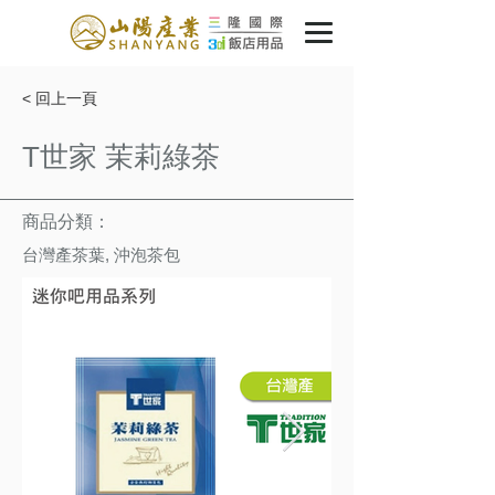
< 回上一頁
T世家 茉莉綠茶
商品分類：
台灣產茶葉, 沖泡茶包