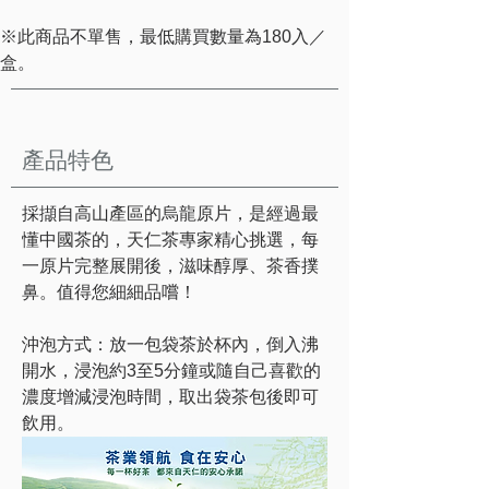
※此商品不單售，最低購買數量為180入／
盒。
產品特色
採擷自高山產區的烏龍原片，是經過最
懂中國茶的，天仁茶專家精心挑選，每
一原片完整展開後，滋味醇厚、茶香撲
鼻。值得您細細品嚐！
沖泡方式：放一包袋茶於杯內，倒入沸
開水，浸泡約3至5分鐘或隨自己喜歡的
濃度增減浸泡時間，取出袋茶包後即可
飲用。