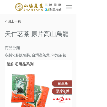
< 回上一頁
天仁茗茶 原片高山烏龍
商品分類：
客製化私版包裝, 台灣產茶葉, 沖泡茶包