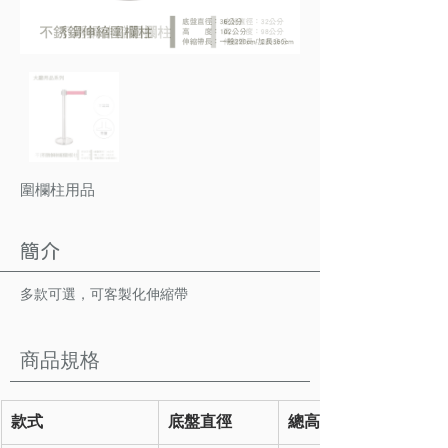
圍欄柱用品
簡介
多款可選，可客製化伸縮帶
商品規格
款式
底盤直徑
總高度