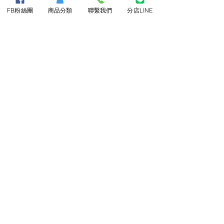
前一個商品
下一個商品
FB粉絲團
商品分類
聯繫我們
分店LINE
About Us
​關於三隆
最新消息
客戶實績
Customer Service
飯店備品
訂貨須知
檢驗報告