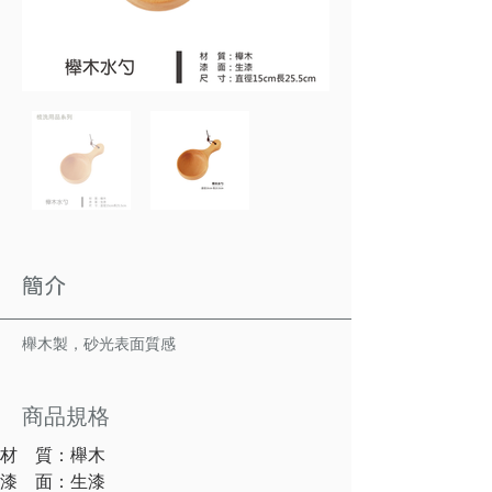
簡介
櫸木製，砂光表面質感
商品規格
材　質：櫸木
漆　面：生漆