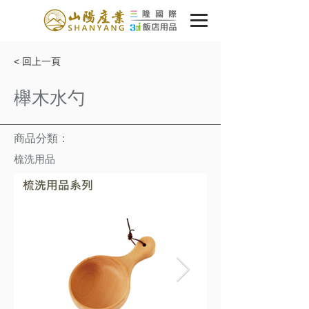
< 回上一頁
櫸木水勺
商品分類：
梳洗用品