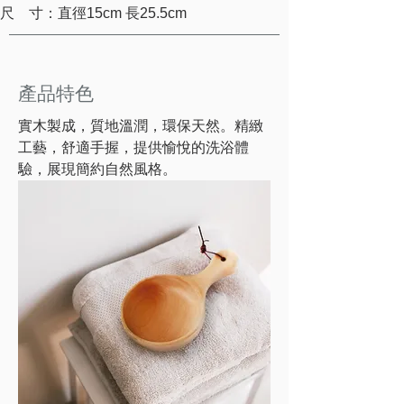
尺　寸：直徑15cm 長25.5cm
產品特色
實木製成，質地溫潤，環保天然。精緻
工藝，舒適手握，提供愉悅的洗浴體
驗，展現簡約自然風格。