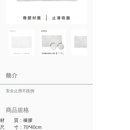
簡介
安全止滑不跌倒
商品規格
材　　質：橡膠
尺　　寸：70*40cm