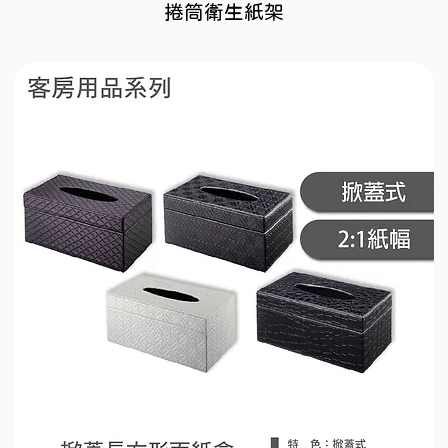
捲筒衛生紙架