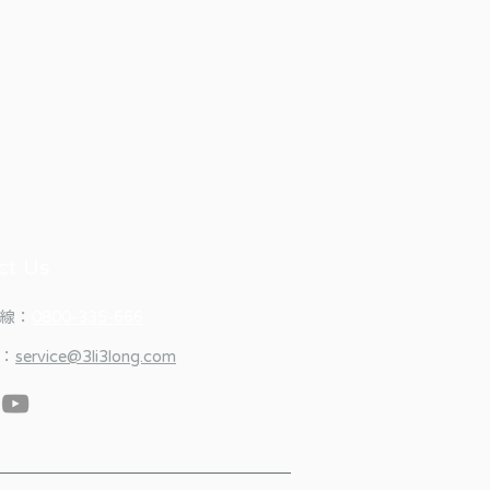
ct Us
線：
0800-335-666
：
service@3li3long.com