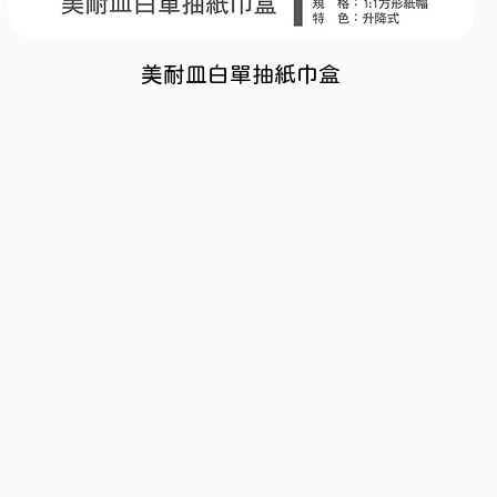
美耐皿白單抽紙巾盒