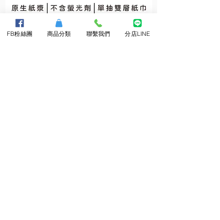
維
維
達
達
FB粉絲團
商品分類
聯繫我們
分店LINE
抽
小
取
捲
柔
筒
拭
衛
紙
生
巾
紙
About Us
​關於三隆
最新消息
客戶實績
Customer Service
飯店備品
訂貨須知