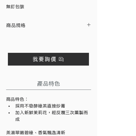
無釘包裝
商品規格
內容物
產地
商品重量
茶葉、茉莉花
台灣
2 公克／包
我要詢價
※ 此商品不單售，最低購買數量為
200 入／袋。箱購為 2000 入／10 袋
入。
產品特色
商品特色：
採用不發酵綠茶直接炒菁
加入新鮮茉莉花，經反覆三次薰製而
成
茶湯翠嫩碧綠、香氣飄逸清新