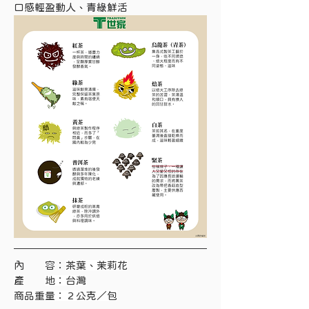
口感輕盈動人、青綠鮮活
內　　容：
茶葉、茉莉花
產
地：台灣
商品重量：２公克／包