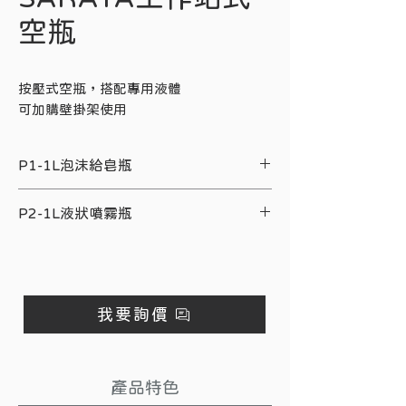
空瓶
按壓式空瓶，搭配專用液體
可加購壁掛架使用
P1-1L泡沫給皂瓶
項目
說明
P2-1L液狀噴霧瓶
型號
P1
項目
說明
尺寸
102 × 95 × 236 mm
型號
P2
我要詢價
容量
1 公升
尺寸
102 × 95 × 206 mm
規格
按壓式／泡沫頭
容量
1 公升
產品特色