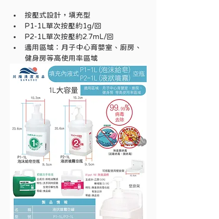
備註
空瓶，需搭配專用液體
規格
按壓式／噴灑頭
按壓式設計，填充型
P1-1L單次按壓約1g/回
備註
空瓶，需搭配專用液體
P2-1L單次按壓約2.7mL/回
適用區域：月子中心育嬰室、廚房、
健身房等高使用率區域