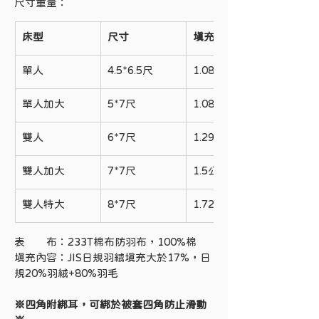
尺寸重量：
床型
尺寸
填充重量
單人
4.5*6.5尺
1.08公斤
單人加大
5*7尺
1.08公斤
雙人
6*7尺
1.29公斤
雙人加大
7*7尺
1.5公斤
雙人特大
8*7尺
1.72公斤
表　　布：233T棉布防羽布，100%棉
填充內容：JIS日規羽絨填充大於17%，日
規20%羽絨+80%羽毛
※四角附綁耳，可綁於被套四角防止滑動