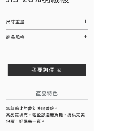
尺寸重量
床型
尺寸
填充重量
商品規格
單人
4.5*6.5尺
1.08公斤
項目
規格
單人加大
5*7尺
1.08公斤
表布
233T棉布防羽布，100%
我要詢價
棉
雙人
6*7尺
1.29公斤
填充
JIS 日規羽絨填充大於
雙人加大
7*7尺
1.5公斤
物
17%
產品特色
日規20%羽絨+80%羽毛
雙人特大
8*7尺
1.72公斤
無與倫比的夢幻睡眠體驗。
※ 四角附綁耳，可綁於被套四角防止滑
高品質填充，輕盈舒適無負擔，提供完美
動 ※
包覆，好眠每一夜。