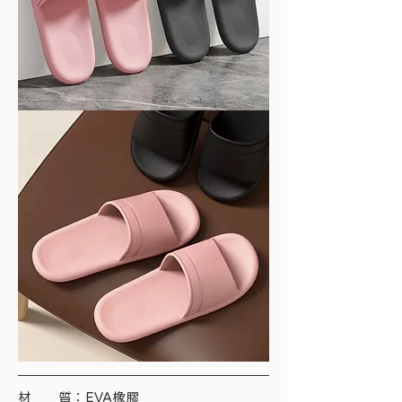
材　　質：EVA橡膠