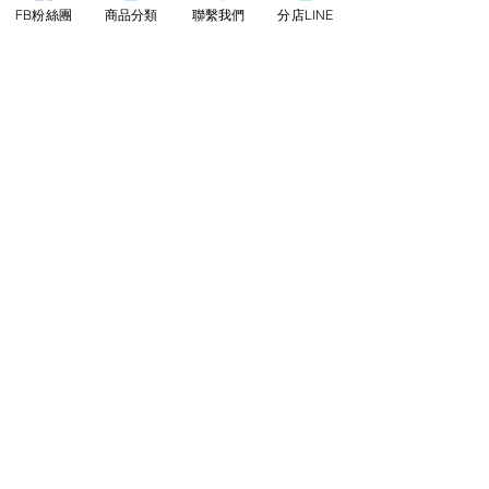
FB粉絲團
商品分類
聯繫我們
分店LINE
維
維
達
達
抽
小
取
捲
柔
筒
拭
衛
紙
生
巾
紙
About Us
​關於三隆
最新消息
客戶實績