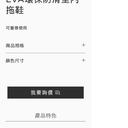
拖鞋
可重複使用
商品規格
項目
說明
顏色尺寸
材 質
EVA橡膠
顏色
尺寸(mm)
鞋底厚度
10-15mm 厚底
粉色
約240
我要詢價
鞋底材質
EVA橡膠止滑底
黑色
約280
米黃色
約255
產品特色