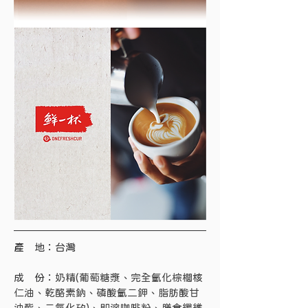
產　地：台灣
成　份：
奶精(葡萄糖漿、完全氫化棕櫚核
仁油、乾酪素鈉、磷酸氫二鉀、脂肪酸甘
油酯、二氧化矽)、即溶咖啡粉、膳食纖維