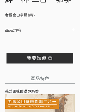
老舊金山拿鐵咖啡
商品規格
項目
說明
產
台灣
我要詢價
地
成
奶精（葡萄糖漿、完全氫
份
化棕櫚核仁油、乾酪素
產品特色
鈉、磷酸氫二鉀、脂肪酸
甘油酯、二氧化矽）、
義式風味的濃醇奶香
即溶咖啡粉、膳食纖維
（阿拉伯膠）、碘鹽（氯
化鈉、碘酸鉀）