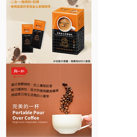
（詳細請依產品外包裝標
示為主）
重
12 公克／包
量
※ 此商品不單售，最低購買數量為
600 入／盒