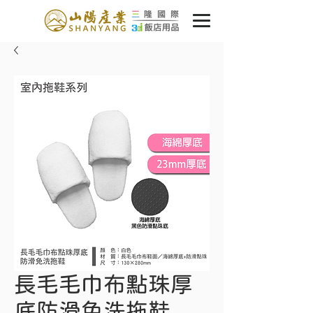
長毛毛巾布點珠厚
底防滑免洗拖鞋