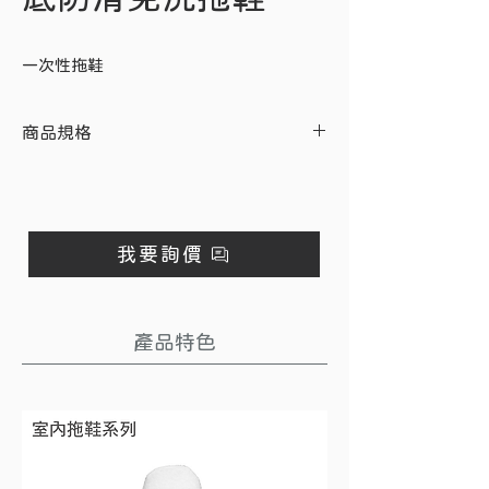
一次性拖鞋
商品規格
項目
說明
顏 色
白色
我要詢價
材 質
長毛毛巾布表布
尺 寸
130×280mm
產品特色
鞋底厚
23mm 加厚底
度
鞋底材
海綿厚底，黑色防滑點
質
珠