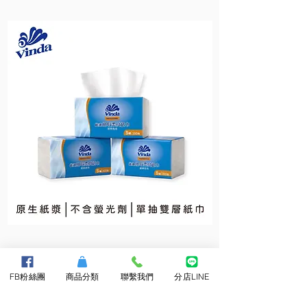
維
維
達
達
抽
小
取
捲
柔
筒
FB粉絲團
商品分類
聯繫我們
分店LINE
拭
衛
紙
生
巾
紙