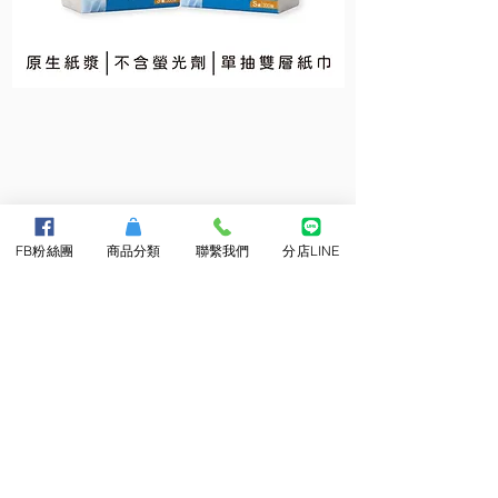
維
維
達
達
抽
小
取
捲
柔
筒
拭
衛
紙
生
巾
紙
About Us
FB粉絲團
商品分類
聯繫我們
分店LINE
​關於三隆
最新消息
客戶實績
Customer Service
飯店備品