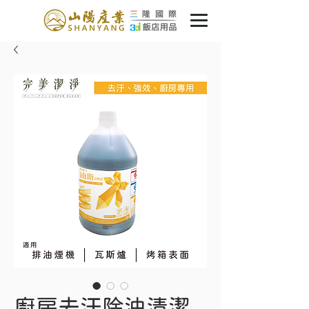
廚房去汙除油清潔