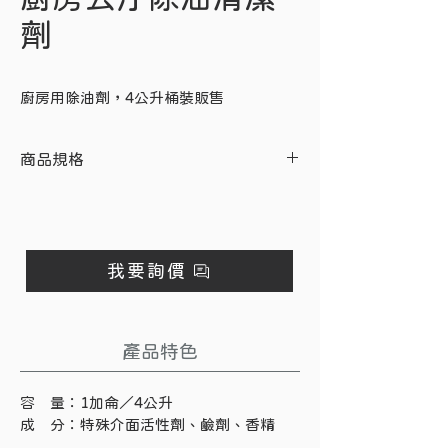
劑
廚房用除油劑，4公升桶裝販售
商品規格
容 量：1加侖／4公升
成 分：特殊介面活性劑、鹼劑、香精
單桶販售，可箱購／4入
我要詢價
產品特色
容　量：1加侖／4公升
成　分：特殊介面活性劑、鹼劑、香精