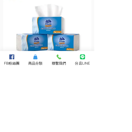
FB粉絲團
商品分類
聯繫我們
分店LINE
維
維
達
達
抽
小
取
捲
柔
筒
拭
衛
紙
生
巾
紙
About Us
​關於三隆