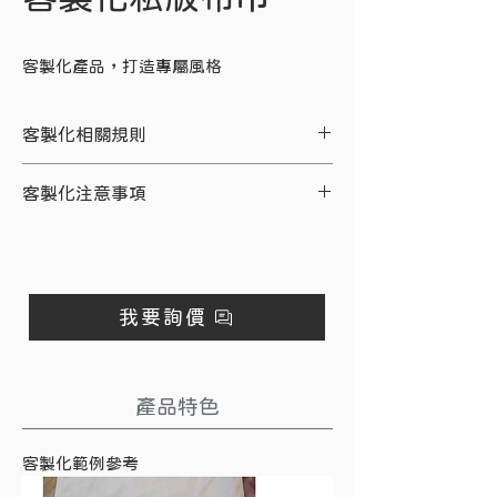
客製化產品，打造專屬風格
客製化相關規則
布類金額達10,000元以上，印字開
客製化注意事項
版免費、印刷免費，少量10天內交
貨，量大30~45天交貨。
※客製化服務請於訂購時主動告知，或
織標部分一律2色內免版費，底、圖
洽業務、門市人員。
合算，起定量2,000片，若未使用完
※由於電腦螢幕色差、拍攝光線等因
畢，可自行保存或存放於工廠以利下
素，照片與實物會略有差別，商品以實
我要詢價
次使用。
物為準，若有對色需求，務必於下單前
與客服詢問，避免後續爭議。
產品特色
客製化範例參考