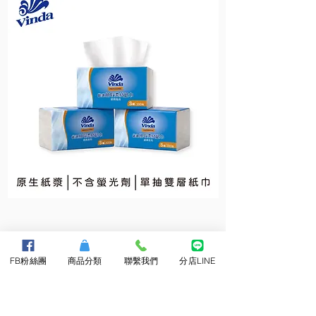
維
維
達
達
抽
小
取
捲
柔
筒
拭
衛
FB粉絲團
商品分類
聯繫我們
分店LINE
紙
生
巾
紙
About Us