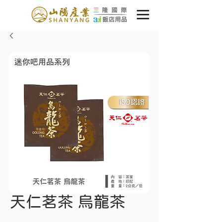
天仁茗茶 烏龍茶