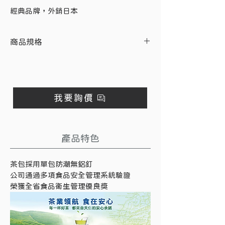
經典品牌，外銷日本
商品規格
內容物
產地
商品重量
茶葉
印尼
2 公克／包
我要詢價
※ 此商品不單售，最低購買數量為
100 入／袋。
※ 箱購為 2,000 入（20 袋入）。
產品特色
茶包採用單包防潮無鋁釘
公司通過多項食品安全管理系統驗證
榮獲全省食品衛生管理優良獎