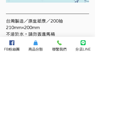
台灣製造／原生紙漿／200抽
210mm×200mm
不溶於水，請勿丟進馬桶
FB粉絲團
商品分類
聯繫我們
分店LINE
相關產品