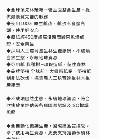
紙幅
210mm × 200mm
◆
全球領先林漿紙一體垂直整合生產，提
供最優質完善的服務
◆
使用100% 原生紙漿，紙張不含螢光
劑，使用好安心
◆
原紙經450度超高溫瞬間殺菌乾燥處
理，安全衛生
◆
採用人工培育速生林生產紙漿，不破壞
自然生態，永續地球資源
◆
你用紙 我種樹 –環保造紙，留住森林
◆
品牌堅持 全球前十大優質紙業，堅持抵
制非法砍伐，採集團人工培育速生林木生
產紙漿
◆
不破壞自然生態，永續地球資源，符合
砍排放量評估等各項國際認証及ISO標準
規範
◆
全自動化包裝生產，國際級品質控管。
除了使用再生資源，更要支持推動永續林