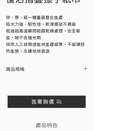
林、漿、紙一體垂直整合生產
吸水力強、韌性佳，乾溼擦拭不易破
經過超高溫瞬間殺菌乾燥處理，安全衛
生，絕不含螢光劑
採用人工培育速生林生產紙漿，不破壞自
然生態，永續地球資源
商品規格
規格
說明
產地
台灣
我要詢價
抽數
200抽
材質
100% 原生紙漿
產品特色