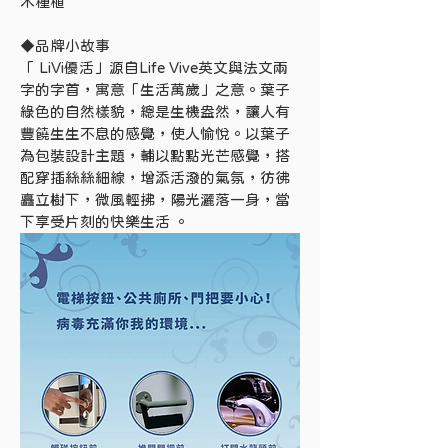
木種植
◆品牌小故事
「 LiVi優活」源自Life Vive英文與法文兩
字的字首，寓意「生活萬歲」之意。葉子
綠色的自然樣貌，總是生機盎然，讓人有
豐饒生生不息的感覺，使人愉悅。以葉子
為包裝設計主題，輔以點點光芒感覺，搭
配穿插絲絲細線，增添活潑的氣氛，彷彿
矗立樹下，微風輕拂，陽光灑落一身，當
下享受片刻的快樂生活 。