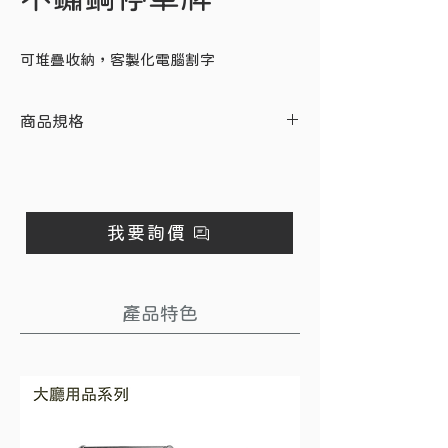
可堆疊收納，客製化電腦割字
商品規格
尺寸：56x47.5x62公分
可視面：正反面皆為44x39公分
材質：不銹鋼
我要詢價
產品特色