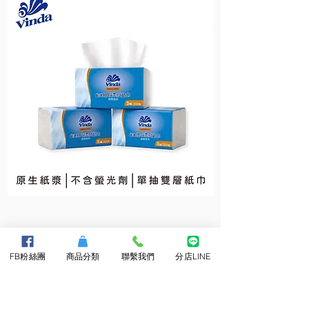
維
維
達
達
抽
小
取
捲
柔
筒
拭
衛
FB粉絲團
商品分類
聯繫我們
分店LINE
紙
生
巾
紙
About Us