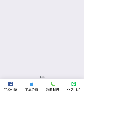
FB粉絲團
商品分類
聯繫我們
分店LINE
About Us
​關於三隆