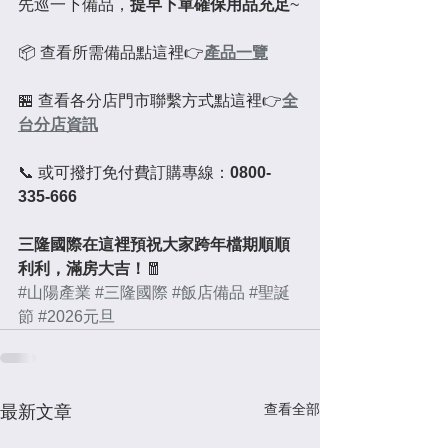
先巡一下備品，
提早下單確保用品充足
~
📦 查看所需備品點這裡👉
產品一覽
🏪 查看各分店門市聯繫方式點這裡👉
全
台分店資訊
📞 或可撥打免付費訂購專線：
0800-
335-666
三隆國際在這裡預祝大家跨年檔期順順
利利，滿房大吉！
🧧
#山陽產業
#三隆國際
#飯店備品
#聖誕
節
#2026元旦
查看全部
最新文章