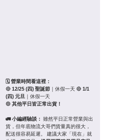
🗓️ 營業時間看這裡：
🔴 
12/25 (四) 聖誕節
｜休假一天 🔴 
1/1 
(四) 元旦
｜休假一天
🟢 
其他平日皆正常出貨！
🚛 小編經驗談：
 雖然平日正常營業與出
貨，但年底物流大哥們貨量真的很大，
配送很容易延遲。 建議大家「現在」就