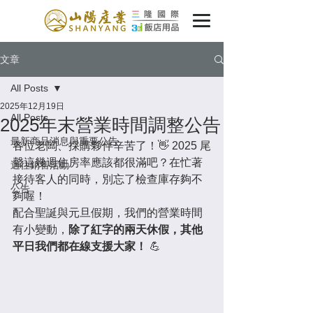
文章
All Posts
2025年12月19日
All Posts
2025年末營業時間調整公告
最新商品消息與重要公告
各位老闆、採購夥伴辛苦了！👋 2025 尾
聲這幾週住房率應該都很滿吧？在忙著
過往銷售活動
接待客人的同時，別忘了檢查庫存夠不
公告
夠喔！
配合聖誕與元旦假期，我們的營業時間
有小變動，
除了紅字的兩天休假，其他
平日我們都在線支援大家！
 💪