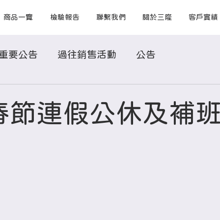
商品一覽
檢驗報告
聯繫我們
關於三隆
客戶實績
重要公告
過往銷售活動
公告
4春節連假公休及補