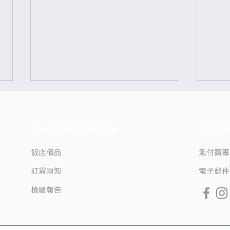
Customer Service
Conta
飯店備品
免付費專
20
訂貨須知
電子郵件
【夏季限量檔期｜要買要快】
檢驗報告