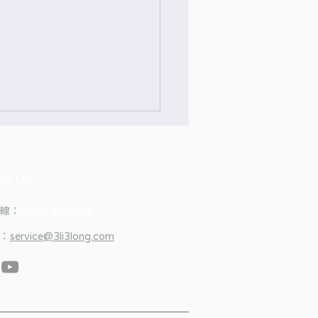
ct Us
線：
0800-335-666
26桃園營業處搬遷公告
：
service@3li3long.com