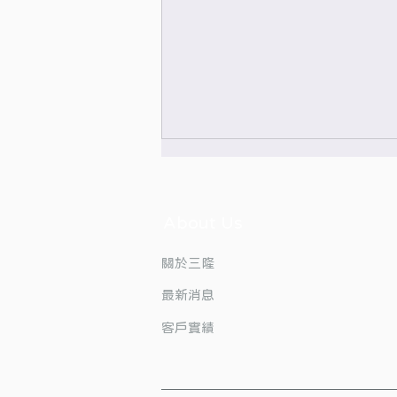
About Us
​關於三隆
最新消息
88節限定~迎賓點心優惠中
客戶實績